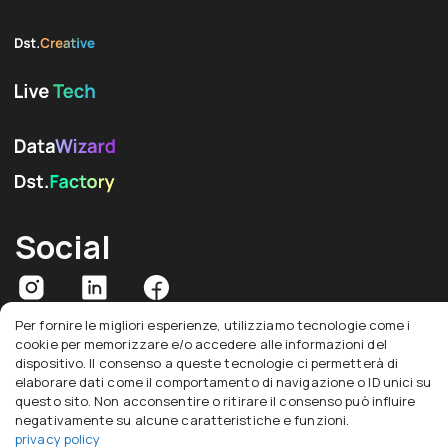
Social
Per fornire le migliori esperienze, utilizziamo tecnologie come i
cookie per memorizzare e/o accedere alle informazioni del
dispositivo. Il consenso a queste tecnologie ci permetterà di
elaborare dati come il comportamento di navigazione o ID unici su
DSTECH S.r.l | Via Salaria, 719, 00138 – Roma | Viale Restelli 3/7, 20124 – Milano |
questo sito. Non acconsentire o ritirare il consenso può influire
PI/CF: 09898921003 | Ufficio delle imprese di Roma | REA: RM – 1195715 |
negativamente su alcune caratteristiche e funzioni.
Capitale sociale: 200.000 i.v | DS Tech Srl società soggetta alla direzione e
privacy policy